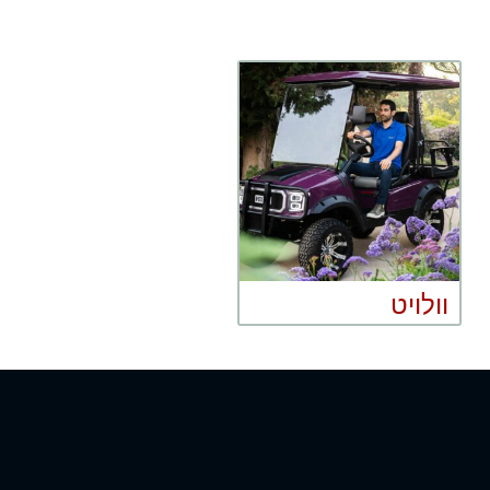
וולויט