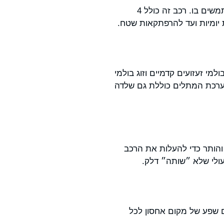
רכב תפעולי Express S4 מבית איזיגו הוא כלי רב תכליתי שנועד לספק חווית נהיגה מרשימה למשתמשים בו. רכב זה כולל 4
ת יומיות ועד להרפתקאות שטח.
ר כולל זוג בולמי זעזועים קדמיים וזוג בולמי
 מערכת המתלים כוללת גם שלדה
 להפיק הספק מרבי של -13.5 כוחות סוס, וזה די והותר כדי להעלות את הרכב
עולי שלא ״שותה״ דלק.
, כמו גם שפע של מקום אחסון לכל