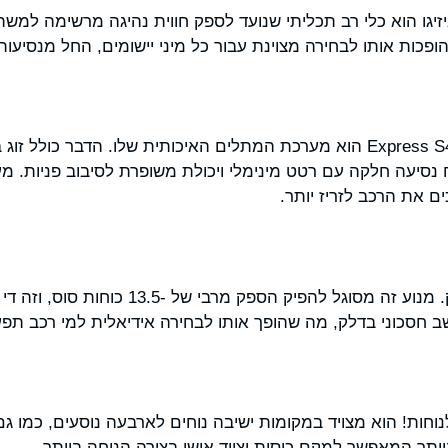
הופכות אותו לבחירה מצוינת עבור כל מיני יישומים, החל מנסיעו
אחד המאפיינים הבולטים של ה-Express S4 הוא מערכת המתלים האיכותית שלו. הדב
יח נסיעה חלקה עם רטט מינימלי ויכולת משופרת לסיבוב פניות.
ם את הרכב לזריז יותר.
ה-Express S4 כולל גם מנוע חזק. מנוע זה מסוגל
שב חסכוני בדלק, מה שהופך אותו לבחירה אידיאלית למי רכב תפ
ה-Express S4 תוכנן לנוחות! הוא מצויד במקומות ישיבה נוחים לארבעה נוסעים
יותר המאפשר למקם כוסות וציוד אישי בצורה הנוחה ביותר.