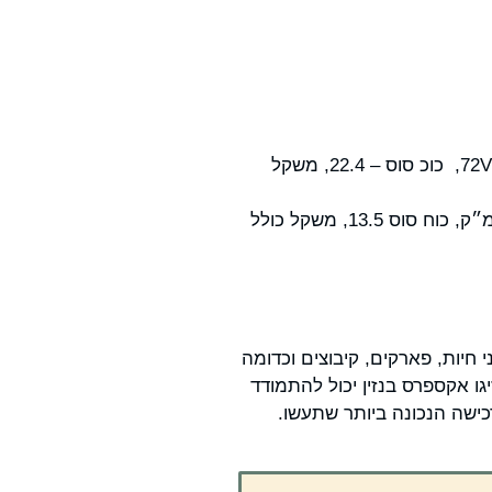
מפרט טכני רכב חשמלי – אורך 292 ס״מ, רוחב 139 ס״מ, מרחק מהקרקע 15 ס״מ, מנוע 72V DC, כוכ סוס – 22.4, משקל
מפרט טכני רכב בנזין – אורך 292 ס״מ, רוחב 133 ס״מ, מרחק מהקרקע 15 ס״מ, מנוע 401 סמ״ק, כוח סוס 13.5, משקל כולל
 חיות, פארקים, קיבוצים וכדומה
יגו אקספרס בנזין יכול להתמודד
כישה הנכונה ביותר שתעשו.