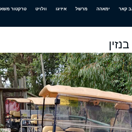
ב קאר
ימאהה
מרשל
איזיגו
וולויט
טרקטור משא