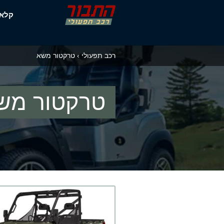
דלג
קלא
תוכן
רכב תפעולי
›
טרקטור משא
טרקטור מש