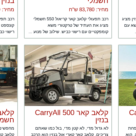
חשמלי
בנזין
מחיר: 83,780 ש"ח
מחיר: 87,320 ש"ח
קלאב קאר קריאול 700 בנזין מציג
רכב תפעולי קלאב קאר קריאול 550 חשמלי
שא עם
מציג את העתיד של טרקטורי משא
קונספט 
קומפקטיים עם רישוי כביש. שילוב של מנוע ...
רישוי כביש.
Car
קלאב קאר CarryAll 500
בנזין
חשמל
בן למשפחת
לא גדול מדי, לא קטן מדי, בול כמו שאתם
מחפשים ר
 הוא
צריכים. קלאב קאר קארי אול בנזין הוא הרכב