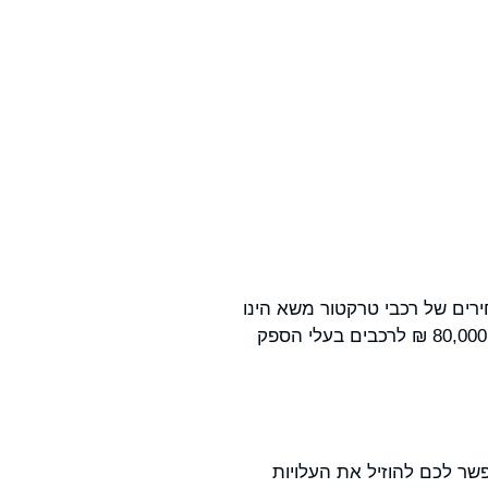
רים של רכבי טרקטור משא הינו
מגוון מאד. בעקרון, המחיר הממוצע לטרקטור משא ינוע בין 50,000 ₪ לדגם קטן וקל משקל ועד ל- 80,000 ₪ לרכבים בעלי הספק
שר לכם להוזיל את העלויות