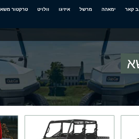
ב קאר
ימאהה
מרשל
איזיגו
וולויט
טרקטור משא
א