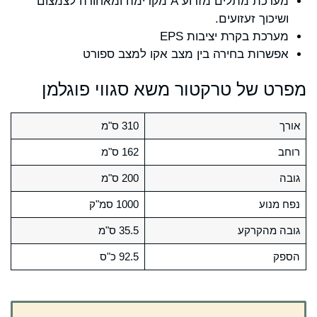
מערכת מתלים מזרוע A מקדימה ומאחורה לצמצום
ושיכוך זעזועים.
מערכת בקרת יציבות EPS
אפשרות בחירה בין מצב אקו למצב ספורט
מפרט של טרקטור משא סגווי פוגלמן
אורך
310 ס"מ
רוחב
162 ס"מ
גובה
200 ס"מ
נפח מנוע
1000 סמ"ק
גובה מהקרקע
35.5 ס"מ
הספק
92.5 כ"ס