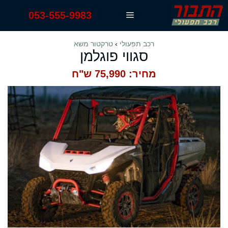
דלג
053-555-9983
תפריט
תוכן
רכב תפעולי
›
טרקטור משא
סגווי פוגלמן
מחיר: 75,990 ש"ח