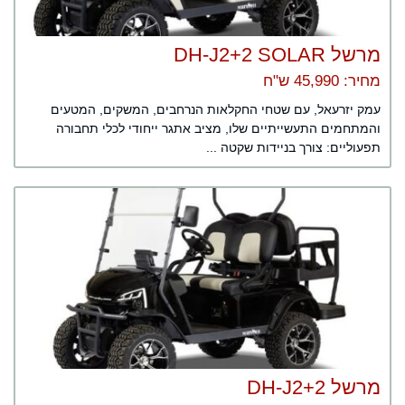
מרשל DH-J2+2 SOLAR
מחיר: 45,990 ש"ח
עמק יזרעאל, עם שטחי החקלאות הנרחבים, המשקים, המטעים
והמתחמים התעשייתיים שלו, מציב אתגר ייחודי לכלי תחבורה
תפעוליים: צורך בניידות שקטה ...
מרשל DH-J2+2