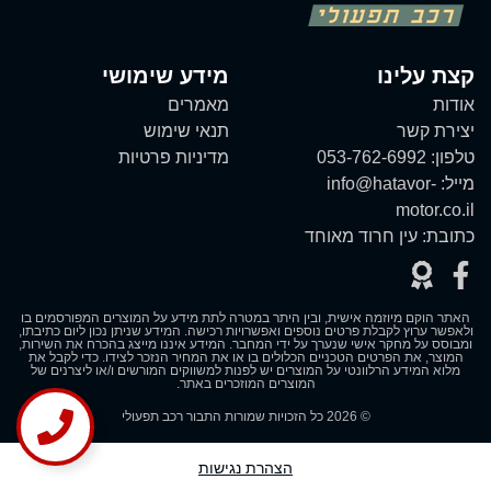
קצת עלינו
מידע שימושי
אודות
מאמרים
יצירת קשר
תנאי שימוש
טלפון:
053-762-6992
מדיניות פרטיות
מייל:
info@hatavor-
motor.co.il
כתובת:
עין חרוד מאוחד
האתר הוקם מיוזמה אישית, ובין היתר במטרה לתת מידע על המוצרים המפורסמים בו
ולאפשר ערוץ לקבלת פרטים נוספים ואפשרויות רכישה. המידע שניתן נכון ליום כתיבתו,
ומבוסס על מחקר אישי שנערך על ידי המחבר. המידע איננו מייצג בהכרח את השירות,
המוצר, את הפרטים הטכניים הכלולים בו או את המחיר הנזכר לצידו. כדי לקבל את
מלוא המידע הרלוונטי על המוצרים יש לפנות למשווקים המורשים ו/או ליצרנים של
המוצרים המוזכרים באתר.
© 2026 כל הזכויות שמורות התבור רכב תפעולי
הצהרת נגישות