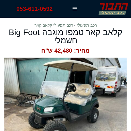
דלג
053-611-0592
תפריט
תוכן
רכב תפעולי
›
רכב תפעולי קלאב קאר
קלאב קאר טמפו מוגבה Big Foot
חשמלי
מחיר: 42,480 ש"ח