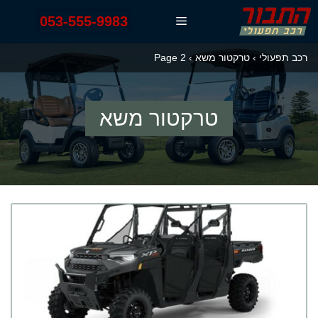
דלג
053-555-9983
תפריט
תוכן
רכב תפעולי
›
טרקטור משא
›
Page 2
טרקטור משא