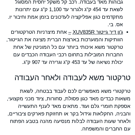
גבוהות מאד בעבודה. רכב קל משקל יחסית המסוגל
לשאת עד 454 ק"ג ולגרור עד 1,100 ק"ג עם יתרונות
מתקדמים כגון אפליקציה לעדכונים בזמן אמת וחיבור יו.
אס. בי.
ג'ון דיר גייטור
XUV835R
–
אחת מיצרניות הטרקטורים
הוותיקות והמוערכות בארצות הברית מציגה את הגייטור,
טרקטור משא איכותי ביותר עם כל המוניטין של אחת
החברות המובילות בתחום רכבי העבודה הכבדים עם
יכולת נשיאה של עד 453 ק"ג וגרירה עד 907 ק"ג.
טרקטור משא לעבודה ולאחר העבודה
טרקטורי משא מאפשרים לכם לעבוד בבטחה, לשאת
משאות כבדים מאד כגון פסולת, סחורות, ציוד מכני מקצועי,
אספקת חומרי גלם ועוד. מתאים מאד לענף התעשייה
והבניה, החקלאות וגידול בקר או תחזוקת פארקים ציבוריים,
ולאחר שעות העבודה לבלות מנסיעה מהנה בטבע הפתוח
עם החברים והמשפחה.