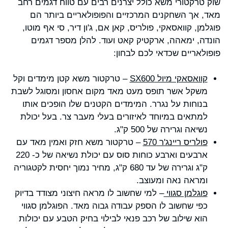
שוק טרקטורי משא כולל יצרנים רבים עם טווח דגמים רחב
מאד, אך השחקנים המרכזיים והפופולאריים ביותר הם
פוגלמן, קוואסאקי, פולריס, קאן אם, ג'ון דיר, סי אף מוטו,
הונדה, ימאהה, ארקטיק קאט ועוד. להלן מספר דגמים
פופולאריים שכדאי לכם לבחון:
קוואסאקי מיול
SX600
– טרקטור משא קטן מימדים וקל
משקל אשר תופס מעט מאד מקום אחסון ומסוגל לשבת
בנוחות על נגרר. המימדים הקטנים שלו הופכים אותו
למתאים במיוחד לאיזורים בעלי מעבר צר. בעל יכולת
נשיאה וגרירה של 500 ק"ג.
פולריס ריינג'ר 570
– טרקטור משא חזק ואמין מאד עם
ארבעים וארבע כוחות סוס עם יכולת נשיאה של כ- 220
ק"ג וגרירה של עד 680 ק"ג, מחיר נמוך יחסית לקטגוריה
ומראה נאה ומעוצב.
פוגלמן סגווי
– למי שחשוב לו מראה חיצוני מצודד בדיוק
כפי שחשוב לו הספק עבודה גבוה מאד. הפוגלמן סגווי
הוא שילוב של רכב פנאי לבילוי בחיק הטבע עם יכולות