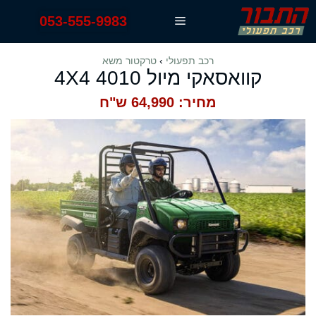
דלג
053-555-9983
תפריט
תוכן
רכב תפעולי
›
טרקטור משא
קוואסאקי מיול 4010 4X4
מחיר: 64,990 ש"ח