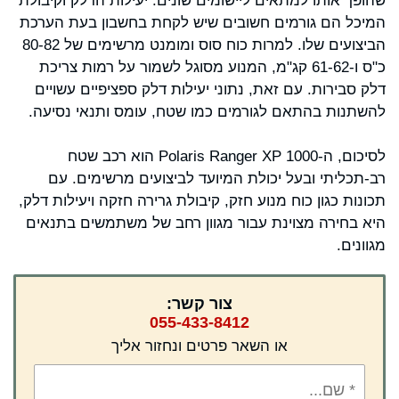
שהופך אותו למתאים ליישומים שונים. יעילות הדלק וקיבולת
המיכל הם גורמים חשובים שיש לקחת בחשבון בעת הערכת
הביצועים שלו. למרות כוח סוס ומומנט מרשימים של 80-82
כ"ס ו-61-62 קג"מ, המנוע מסוגל לשמור על רמות צריכת
דלק סבירות. עם זאת, נתוני יעילות דלק ספציפיים עשויים
להשתנות בהתאם לגורמים כמו שטח, עומס ותנאי נסיעה.
לסיכום, ה-Polaris Ranger XP 1000 הוא רכב שטח
רב-תכליתי ובעל יכולת המיועד לביצועים מרשימים. עם
תכונות כגון כוח מנוע חזק, קיבולת גרירה חזקה ויעילות דלק,
היא בחירה מצוינת עבור מגוון רחב של משתמשים בתנאים
מגוונים.
צור קשר:
055-433-8412
או השאר פרטים ונחזור אליך