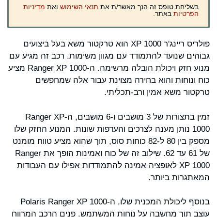
בשליחת טופס זה הנך מאשר/ת את
תנאי השימוש
ואת
מדיניות
הפרטיות
באתר.
פולריס ריינג'ר XP 1000 הוא טרקטור משא בעל ביצועים
גבוהים שנועד להתמודד עם מגוון משימות. רכב זה מגיע עם
מנוע חזק ויכולת הובלה מרשימה. ה-Ranger XP 1000 מציע
כוח ונוחות והוא בחירה מצוינת עבור אלה שמחפשים
טרקטור משא אמין ורב-תכליתי.
זמין בתצורות של 3 מושבים ו-6 מושבים, ה-Ranger XP
1000 נותן מענה לצרכים והעדפות שונות. המנוע החזק שלו
מספק בין 80 ל-82 כוחות סוס, תוך שהוא מציע טווח מומנט
של 61 עד 62. שילוב זה של כוח ואמינות הופך את Ranger
XP 1000 לאופציה אמינה להתמודדות אפילו עם העבודות
המאתגרות ביותר.
בנוסף ליכולת המכנית שלו, ה-Polaris Ranger XP 1000
עוצב תוך מחשבה על נוחות המשתמש. פנים הרכב המרווח