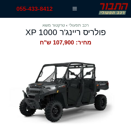
דלג
055-433-8412
תפריט
תוכן
רכב תפעולי
›
טרקטור משא
פולריס ריינג'ר XP 1000
מחיר: 107,900 ש"ח