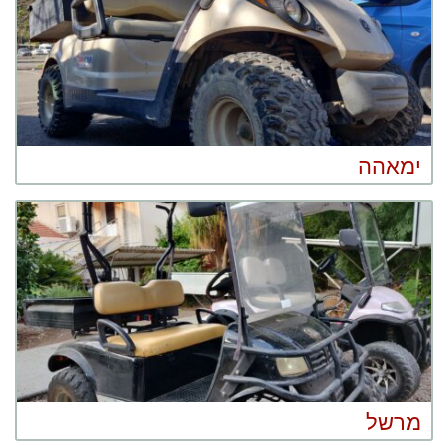
ימאהה
מרשל