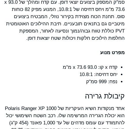
סמ"ק המספק ביצועים יוצאי דופן. עם קדח ומהלך של 93.0 x
73.6 מ"מ ויחס דחיסה של 10.8:1, המנוע מפיק 82 כוחות
סוס. תחנת הכוח מצוידת בקירור נוזלי, המבטיח ביצועים
מיטביים גם בתנאים תובעניים. תיבת ההילוכים האוטומטית
PVT כוללת טווח גבוה/נמוך ונסיעה לאחור, המספקת
החלפות הילוכים חלקות ויכולות שטח יוצאות דופן.
מפרט מנוע
קדח x קו: 93.0 x 73.6 מ"מ
יחס דחיסה: 10.8:1
נפח: 999 סמ"ק
קיבולת גרירה
אחד מנקודות השיא העיקריות של Polaris Ranger XP 1000
הוא יכולת הגרירה המרשימה שלו. רכב השטח השימושי יכול
להתמודד עם עומס מדהים של עד 1,000 פאונד (454 ק"ג)