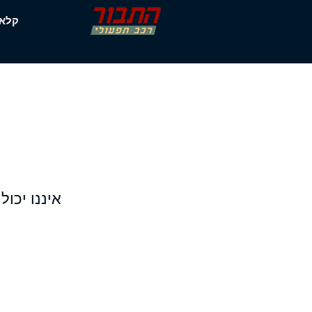
דלג
קלא
תוכן
איננו יכו