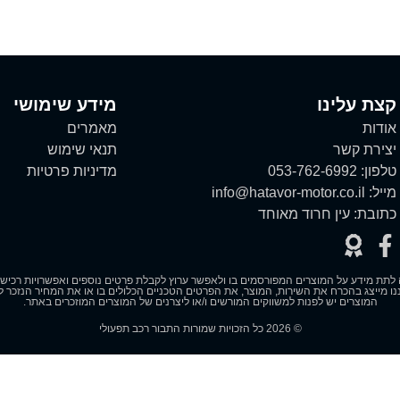
קצת עלינו
מידע שימושי
אודות
מאמרים
יצירת קשר
תנאי שימוש
טלפון:
053-762-6992
מדיניות פרטיות
מייל:
info@hatavor-motor.co.il
כתובת:
עין חרוד מאוחד
לתת מידע על המוצרים המפורסמים בו ולאפשר ערוץ לקבלת פרטים נוספים ואפשרויות רכישה. 
ו מייצג בהכרח את השירות, המוצר, את הפרטים הטכניים הכלולים בו או את המחיר הנזכר לצ
המוצרים יש לפנות למשווקים המורשים ו/או ליצרנים של המוצרים המוזכרים באתר.
© 2026 כל הזכויות שמורות התבור רכב תפעולי