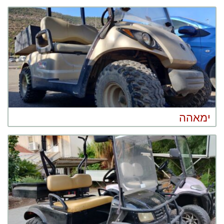
ימאהה