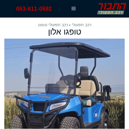
דלג
053-611-0592
תפריט
תוכן
רכב תפעולי
›
רכב תפעולי טופגו
טופגו אלון