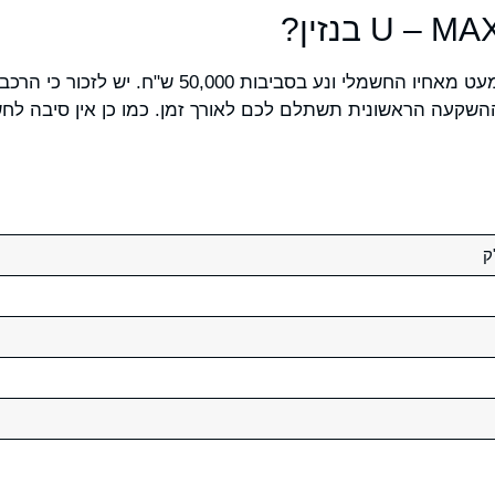
מחירו של U – MAX בנזין נמוך במעט מאחיו החשמלי ונע ב
שקעה הראשונית תשתלם לכם לאורך זמן. כמו כן אין סיבה לחשו