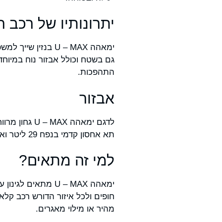
יתרונותיו של רכב הקלאב 
ימאהה U – MAX בנזין
שייך למשפ
התהפכות.
אבזור
תא אחסון קדמי בנפח 29 ליטר וארגז אחורי עשוי אלומיניום במידות 104.6X116.6X30.2, נסיעת שטח מהירה ובטוחה ונוחה מאד.
למי זה מתאים?
ימאהה U – MAX מתא
חופים ולכל איזור הדורש רכב קלא
מהיר או מילוי מאגרים.