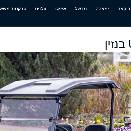
ב קאר
ימאהה
מרשל
איזיגו
וולויט
טרקטור משא