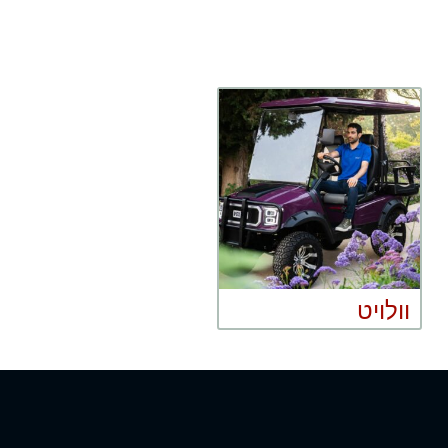
וולויט