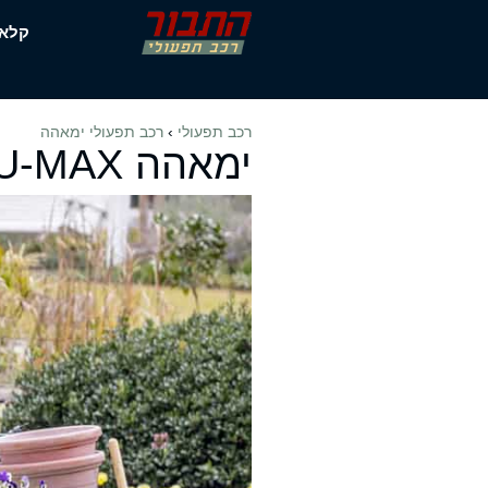
דלג
קלא
תוכן
רכב תפעולי
›
רכב תפעולי ימאהה
ימאהה U-MAX בנזין