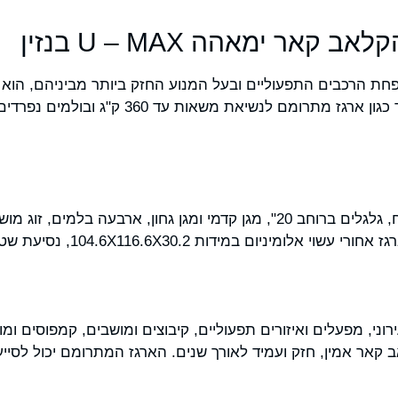
קאר ימאהה U – MAX בנזין
חת הרכבים התפעוליים ובעל המנוע החזק ביותר מביניהם, הוא
גם בשטח וכולל אבזור נוח במיוחד כגון ארגז מתרומם 
לדגם ימאהה U – MAX גחון מרווח, גלגלים ברוחב 20", מגן קדמי ומגן גחון, 
ים לגינון עירוני, מפעלים ואיזורים תפעוליים, קיבוצים ומושבים, קמפוסים 
ב קאר אמין, חזק ועמיד לאורך שנים. הארגז המתרומם יכול לסייע