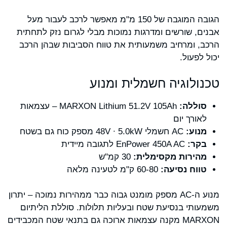
הגובה המוגבה של 150 מ"מ מאפשר לרכב לעבור מעל
אבנים, שורשים ומדרגות נמוכות מבלי לגרום נזק לתחתית
הרכב, ומרחיב משמעותית את טווח הסביבות שבהן הרכב
יכול לפעול.
טכנולוגיה חשמלית ומנוע
סוללה:
MARXON Lithium 51.2V 105Ah – עצמאות
לאורך יום
מנוע:
AC חשמלי 48V ∙ 5.0kW מספק כוח גם בשטח
בקר:
EnPower 450A AC לתגובה מיידית
מהירות מקסימלית:
30 קמ"ש
טווח נסיעה:
60-80 ק"מ לטעינה מלאה
מנוע ה-AC מספק מומנט גבוה כבר ממהירות נמוכה – יתרון
משמעותי בנסיעת שטח ובעליות תלולות. סוללת הליתיום
MARXON מקנה עצמאות ארוכה גם בתנאי שטח המכבידים