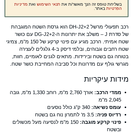
בשליחת טופס זה הנך מאשר/ת את
תנאי השימוש
ואת
מדיניות
הפרטיות
באתר.
רכב תפעולי מרשל DH-J2+2 הוא גרסת השטח המוגבהת
של סדרת J – משלב את יתרונות ה-DG-J2+2 עם כושר
שטח אמיתי. הרכב מגיע עם פינוי קרקע של 150 מ"מ, צמיגי
שטח רחבים וגבוהים, ובלמי דיסק ב-4 גלגלים לעצירה
בטוחה גם בשטח ובירידות. מתאים לגנים לאומיים, חוות,
מגרשי גולף עם מדרונות וכל סביבה המחייבת כושר שטח.
מידות עיקריות
ממדי הרכב:
אורך 2,760 מ"מ, רוחב 1,330 מ"מ, גובה
2,045 מ"מ
עומס נשיאה:
340 ק"ג כולל נוסעים
רדיוס פניה:
3.5 מ' לתמרון נוח גם בשטח
פינוי קרקע מוגבה:
150 מ"מ לנסיעה מעל מכשולים
ובשטח