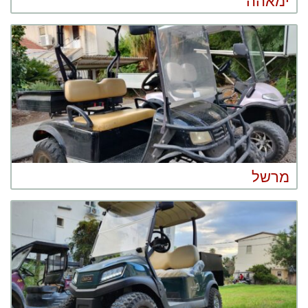
ימאהה
מרשל