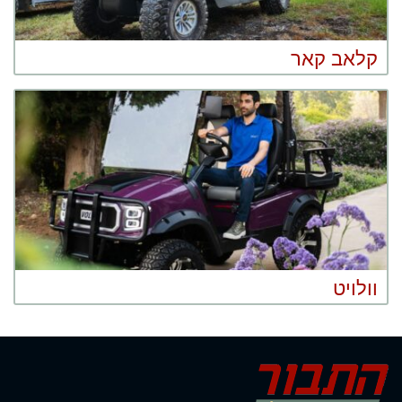
קלאב קאר
וולויט