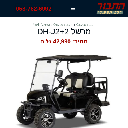
דלג
053-762-6992
תפריט
תוכן
רכב תפעולי
›
רכב תפעולי חשמלי 4x4
מרשל DH-J2+2
מחיר: 42,990 ש"ח