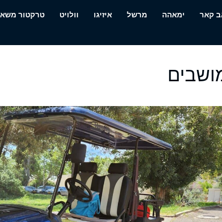
ב קאר
ימאהה
מרשל
איזיגו
וולויט
טרקטור משא