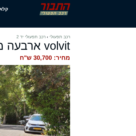
דלג
קלא
תוכן
רכב תפעולי
›
רכב תפעולי יד 2
volvit ארבעה מושבים
מחיר: 30,700 ש"ח