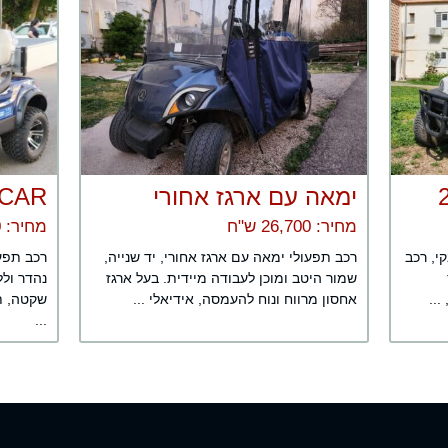
ימאה עם ארגז אחורי
E CAR י
מחיר: 26,700 ש"ח
מחיר: 29,000 ש"ח
מור ונקי, רכב
רכב תפעולי ימאה עם ארגז אחורי, יד שנייה,
שמור היטב ומוכן לעבודה מיידית. בעל ארגז
נהדר ולל
..
אחסון מרווח ונוח להעמסה, אידיאלי ...
שקטה, ת
...