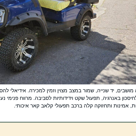
י חשמלי volvit ארבעה מושבים, יד שנייה, שמור במצב מצוין וזמין למכירה. אידיא
חיסכון באנרגיה, תפעול שקט וידידותיות לסביבה. מרווח פנימי נעי
ת, אמינות ותחזוקה קלה ברכב תפעולי קלאב קאר איכותי.