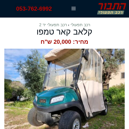
דלג
053-762-6992
תפריט
תוכן
רכב תפעולי
›
רכב תפעולי יד 2
קלאב קאר טמפו
מחיר: 20,000 ש"ח