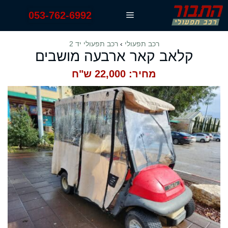
דלג
053-762-6992
תפריט
תוכן
רכב תפעולי
›
רכב תפעולי יד 2
קלאב קאר ארבעה מושבים
מחיר: 22,000 ש"ח