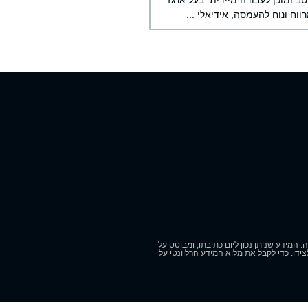
ב ומוכן לעבודה מיידית. בעל ארגז
ווח ונוח להעמסה, אידיאלי ...
המידע שניתן נכון ליום כתיבתו, ומבוסס על
ידו. כדי לקבל את מלוא המידע הרלוונטי על