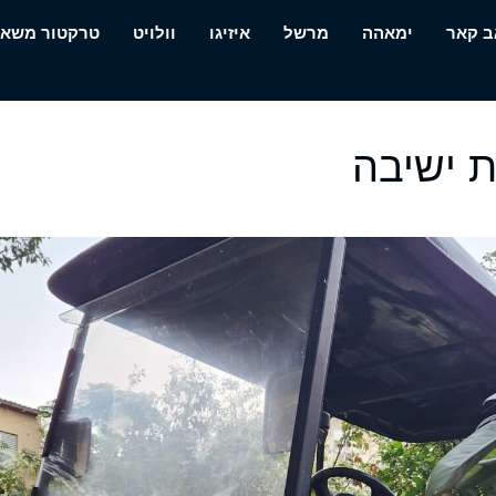
ב קאר
ימאהה
מרשל
איזיגו
וולויט
טרקטור משא