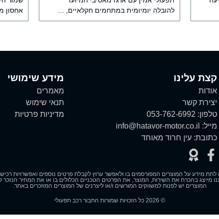
יעה
תפעולי אמין עם ארגז מאסיבי המיועד
שמור היט
להובלה יומיומית במתחמים חקלאיים, ...
אחסון מר
קצת עלינו
מידע שימושי
אודות
מאמרים
יצירת קשר
תנאי שימוש
טלפון:
053-762-6992
מדיניות פרטיות
מייל:
info@hatavor-motor.co.il
כתובת:
עין חרוד מאוחד
לתת מידע על המוצרים המפורסמים בו ולאפשר ערוץ לקבלת פרטים נוספים ואפשרויות רכישה. 
ו מייצג בהכרח את השירות, המוצר, את הפרטים הטכניים הכלולים בו או את המחיר הנזכר לצ
המוצרים יש לפנות למשווקים המורשים ו/או ליצרנים של המוצרים המוזכרים באתר.
© 2026 כל הזכויות שמורות התבור רכב תפעולי