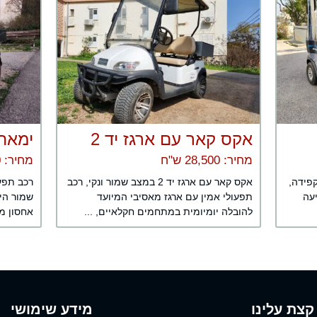
אקס קאר עם ארגז יד 2
ימאה 
מחיר: 28,500 ש"ח
מחיר: 26,700 ש"ח
 בקפידה,
אקס קאר עם ארגז יד 2 במצב שמור ונקי, רכב
רכב תפעו
יעה
תפעולי אמין עם ארגז מאסיבי המיועד
שמור היט
להובלה יומיומית במתחמים חקלאיים, ...
אחסון מר
קצת עלינו
מידע שימושי