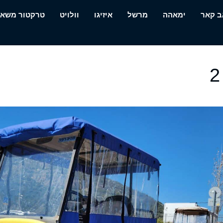
ב קאר
ימאהה
מרשל
איזיגו
וולויט
טרקטור משא