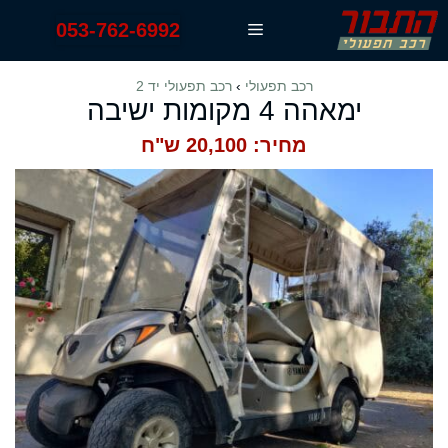
דלג
053-762-6992
תפריט
תוכן
רכב תפעולי
›
רכב תפעולי יד 2
ימאהה 4 מקומות ישיבה
מחיר: 20,100 ש"ח